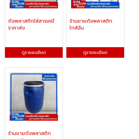
ถังพลาสติกใส่สารเคมี
ร้านขายถังพลาสติก
ราคาส่ง
ใกล้ฉัน
ดูรายละเอียด
ดูรายละเอียด
ร้านขายถังพลาสติก