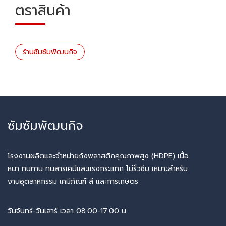
ตราสินค้า
ร้านซัมซัมพัฒนกิจ
ซัมซัมพัฒนกิจ
โรงงานผลิตและจำหน่ายถังพลาสติกคุณภาพสูง (HDPE) เนื้อ
หนา ทนทาน ทนสารเคมีและแรงกระแทก ไม่รั่วซึม เหมาะสำหรับ
งานอุตสาหกรรม เคมีภัณฑ์ สี และการเกษตร
วันจันทร์-วันเสาร์ เวลา 08.00-17.00 น.