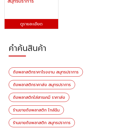
สมุทรปราการ
ดูรายละเอียด
คำค้นสินค้า
ถังพลาสติกราคาโรงงาน สมุทรปราการ
ถังพลาสติกราคาส่ง สมุทรปราการ
ถังพลาสติกใส่สารเคมี ราคาส่ง
ร้านขายถังพลาสติก ใกล้ฉัน
ร้านขายถังพลาสติก สมุทรปราการ