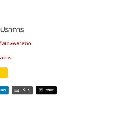
รปราการ
ฑ์พิเศษพลาสติก
ราการ
แชร์
อีเมล
พิมพ์