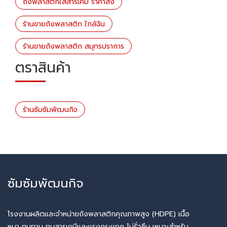
ถังพลาสติกใส่สารเคมี ราคาส่ง
ร้านขายถังพลาสติก ใกล้ฉัน
ร้านขายถังพลาสติก สมุทรปราการ
ตราสินค้า
ร้านซัมซัมพัฒนกิจ
ซัมซัมพัฒนกิจ
โรงงานผลิตและจำหน่ายถังพลาสติกคุณภาพสูง (HDPE) เนื้อ
หนา ทนทาน ทนสารเคมีและแรงกระแทก ไม่รั่วซึม เหมาะสำหรับ