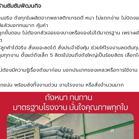
้านซัมซัมพัฒนกิจ
นจริง ถังทุกใบผลิตจากพลาสติกเกรดดี หนา ไม่แตกง่าย ไม่บิดงอ ใ
ช้แล้วบอกทนมาก คุ้มค่า
ทุกขั้นตอน ไม่ต้องกลัวเจอของบางหรือของไม่ได้มาตรฐาน เพราะผล
ต
ูกค้าได้จริง สั่งเยอะลดได้ สั่งประจำยิ่งคุ้ม ช่วยให้โรงงานลดต้นท
มทุกงาน ตั้งแต่ถังเล็ก 5 ลิตรไปจนถึงถังใหญ่เป็นร้อยลิตร เลือ
่ต้องมีความรู้เรื่องถังมาก่อน บอกประเภทของเหลวหรือการใช้งาน 
กแน่น พร้อมส่งทั้งงานด่วน งานโรงงาน หรือสั่งจำนวนมาก