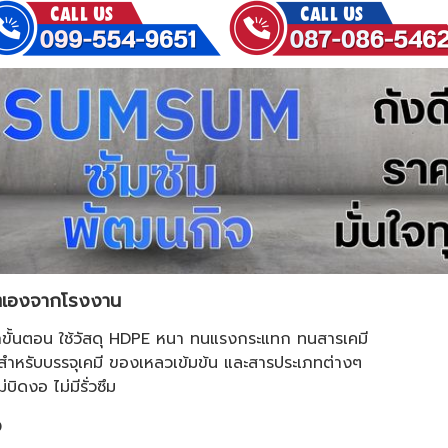
ิตเองจากโรงงาน
ขั้นตอน ใช้วัสดุ HDPE หนา ทนแรงกระแทก ทนสารเคมี
ำหรับบรรจุเคมี ของเหลวเข้มข้น และสารประเภทต่างๆ
ิดงอ ไม่มีรั่วซึม
ง